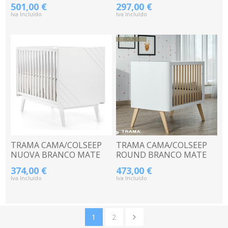
MATE/ACRÍLICO
MATE/TOLA 120x60CM
501,00 €
297,00 €
120x60CM
Iva Incluído
Iva Incluído
TRAMA CAMA/COLSEEP
TRAMA CAMA/COLSEEP
NUOVA BRANCO MATE
ROUND BRANCO MATE
120x60CM
/TOLA 120x60CM
374,00 €
473,00 €
Iva Incluído
Iva Incluído
1
2