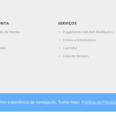
ONTA
SERVIÇOS
ão do cliente
Pagamento com Ref. Multibanco
Envios e Devoluções
das
Carrinho
Lista de desejos
elhor experiência de navegação. Saiba mais:
Política de Privac
os.