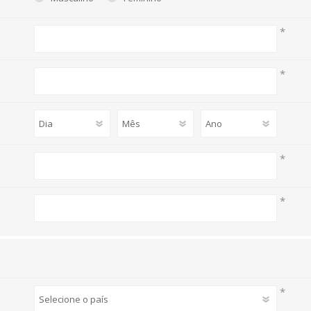
BRINQUEDOS DE MENINA
*
PELUCHES
PUZZLES E JOGOS
*
*
*
*