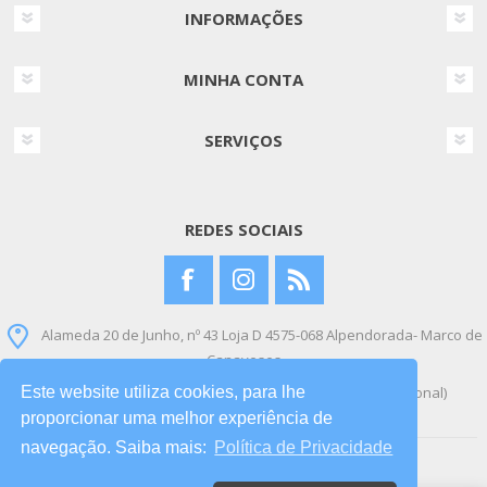
INFORMAÇÕES
MINHA CONTA
SERVIÇOS
REDES SOCIAIS
Alameda 20 de Junho, nº 43 Loja D 4575-068 Alpendorada- Marco de
Canaveses
Este website utiliza cookies, para lhe
+351 912 954 400 (Chamada para a rede móvel nacional)
proporcionar uma melhor experiência de
navegação. Saiba mais:
Política de Privacidade
Copyright © 2026 Bebe Brinquedo. Todos os direitos