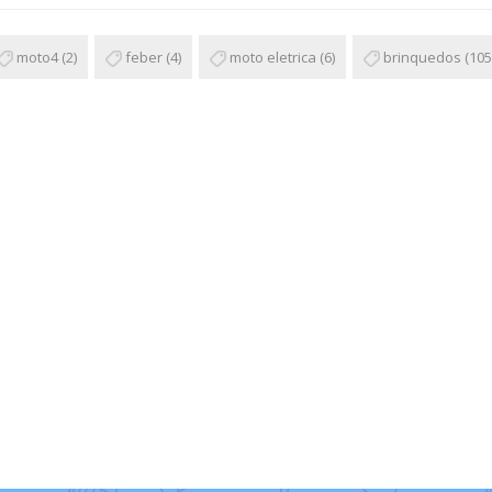
moto4
(2)
feber
(4)
moto eletrica
(6)
brinquedos
(105