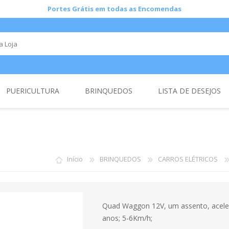
Portes Grátis em todas as Encomendas
PUERICULTURA
BRINQUEDOS
LISTA DE DESEJOS
CARRINHOS DE BEBÉ
CARROS ELÉTRICOS
CADEIRA AUTO
REBORNS
CADEIRA AUTO I-
Início
BRINQUEDOS
CARROS ELÉTRICOS
BICICLETAS CRIANÇA
BRINQUEDOS AR LIVRE
BRINQUEDOS DE BEBÉ
Quad Waggon 12V, um assento, acelera
anos; 5-6Km/h;
BRINQUEDOS DE MENINO