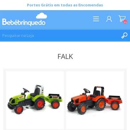
Portes Grátis em todas as Encomendas
(0)
REGISTAR
FALK
INICIAR SESSÃO
LISTA DE DESEJOS
(0)