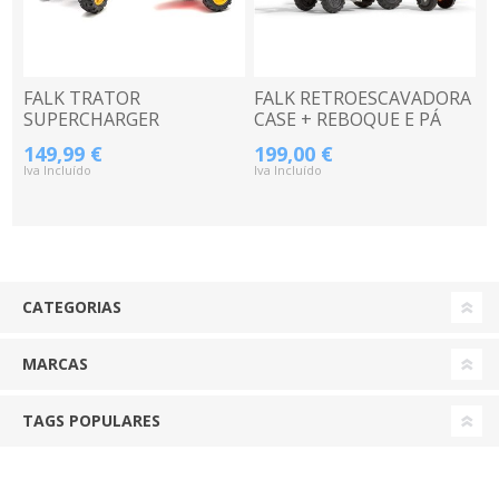
FALK TRATOR
FALK RETROESCAVADORA
SUPERCHARGER
CASE + REBOQUE E PÁ
VERMELHO+ATRELADO
149,99 €
199,00 €
2020AB
Iva Incluído
Iva Incluído
CATEGORIAS
MARCAS
TAGS POPULARES