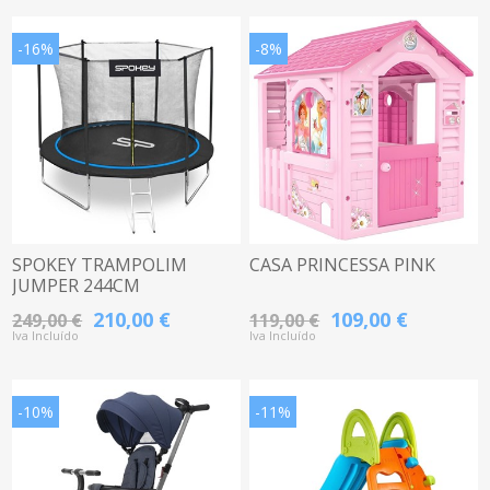
-16%
-8%
SPOKEY TRAMPOLIM
CASA PRINCESSA PINK
JUMPER 244CM
210,00 €
109,00 €
249,00 €
119,00 €
Iva Incluído
Iva Incluído
-10%
-11%