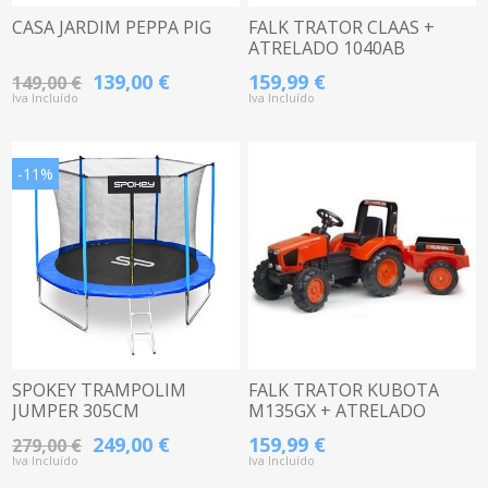
CASA JARDIM PEPPA PIG
FALK TRATOR CLAAS +
ATRELADO 1040AB
139,00 €
159,99 €
149,00 €
Iva Incluído
Iva Incluído
-11%
SPOKEY TRAMPOLIM
FALK TRATOR KUBOTA
JUMPER 305CM
M135GX + ATRELADO
AZUL/PRETO
2060AB
249,00 €
159,99 €
279,00 €
Iva Incluído
Iva Incluído