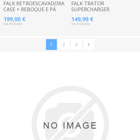
FALK RETROESCAVADORA
FALK TRATOR
CASE + REBOQUE E PÁ
SUPERCHARGER
VERMELHO+ATRELADO
199,00 €
149,99 €
2020AB
Iva Incluído
Iva Incluído
1
2
3