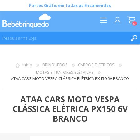
Portes Grátis em todas as Encomendas
(0)
REGISTAR
INICIAR SESSÃO
Início
BRINQUEDOS
CARROS ELÉTRICOS
LISTA DE DESEJOS
(0)
MOTAS E TRATORES ELÉTRICAS
ATAA CARS MOTO VESPA CLÁSSICA ELÉTRICA PX150 6V BRANCO
ATAA CARS MOTO VESPA
CLÁSSICA ELÉTRICA PX150 6V
BRANCO