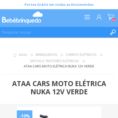
Portes Grátis em todas as Encomendas
(0)
REGISTAR
INICIAR SESSÃO
Início
BRINQUEDOS
CARROS ELÉTRICOS
LISTA DE DESEJOS
(0)
MOTAS E TRATORES ELÉTRICAS
ATAA CARS MOTO ELÉTRICA NUKA 12V VERDE
ATAA CARS MOTO ELÉTRICA
NUKA 12V VERDE
-10%